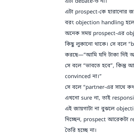
এটা debate-ও না।
এটা prospect-কে হারানোর জা
বরং objection handling হলো
অনেক সময় prospect-এর obje
কিছু লুকানো থাকে। সে বলে “
করছে—“আমি যদি টাকা দিই আ
সে বলে “ভাবতে হবে”, কিন্ত
convinced না।”
সে বলে “partner-এর সাথে কথ
এখনো sure না, তাই responsi
এই জায়গাটা না বুঝলে object
দিচ্ছেন, prospect আরেকটা re
তৈরি হচ্ছে না।