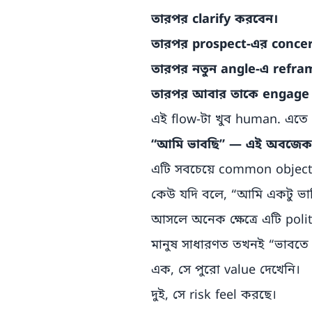
তারপর clarify করবেন।
তারপর prospect-এর conce
তারপর নতুন angle-এ refra
তারপর আবার তাকে engage
এই flow-টা খুব human. এতে s
“আমি ভাবছি” — এই অবজেক
এটি সবচেয়ে common objec
কেউ যদি বলে, “আমি একটু ভাব
আসলে অনেক ক্ষেত্রে এটি poli
মানুষ সাধারণত তখনই “ভাবতে
এক, সে পুরো value দেখেনি।
দুই, সে risk feel করছে।