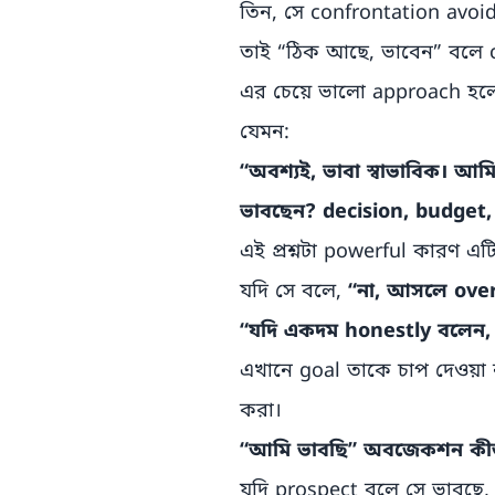
তিন, সে confrontation avoi
তাই “ঠিক আছে, ভাবেন” বলে ca
এর চেয়ে ভালো approach হল
যেমন:
“অবশ্যই, ভাবা স্বাভাবিক। আ
ভাবছেন? decision, budget,
এই প্রশ্নটা powerful কারণ এ
যদি সে বলে,
“না, আসলে over
“যদি একদম honestly বলেন
এখানে goal তাকে চাপ দেওয়া 
করা।
“আমি ভাবছি” অবজেকশন কীভা
যদি prospect বলে সে ভাবছে