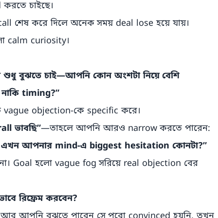
d করতে চাইছে।
ll শেষ করে দিলে অনেক সময় deal lose হয়ে যায়।
ো calm curiosity।
মি শুধু বুঝতে চাই—আপনি কোন অংশটা নিয়ে বেশি
 নাকি timing?”
টি vague objection-কে specific করে।
all ভাবছি”
—তাহলে আপনি আরও narrow করতে পারেন:
, এখন আপনার mind-এ biggest hesitation কোনটা?”
না। Goal হলো vague fog সরিয়ে real objection বের
বে রিফ্রেম করবেন?
, আর আপনি বুঝতে পারেন সে পুরো convinced হয়নি, তখন