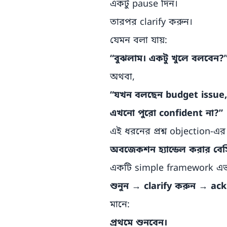
একটু pause দিন।
তারপর clarify করুন।
যেমন বলা যায়:
“বুঝলাম। একটু খুলে বলবেন?
অথবা,
“যখন বলছেন budget issue, স
এখনো পুরো confident না?”
এই ধরনের প্রশ্ন objection-
অবজেকশন হ্যান্ডেল করার বেসি
একটি simple framework এভ
শুনুন → clarify করুন → ac
মানে:
প্রথমে শুনবেন।