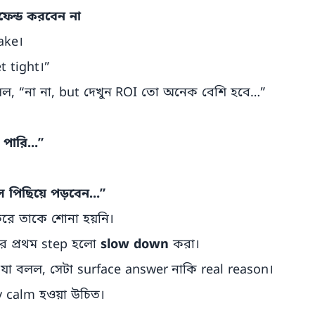
ফেন্ড করবেন না
ake।
 tight।”
েলল, “না না, but দেখুন ROI তো অনেক বেশি হবে…”
 পারি…”
 পিছিয়ে পড়বেন…”
রে তাকে শোনা হয়নি।
র প্রথম step হলো
slow down
করা।
া বলল, সেটা surface answer নাকি real reason।
lly calm হওয়া উচিত।