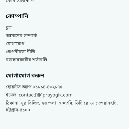
কোর্স রোডম্যাপ
কোম্পানি
ব্লগ
আমাদের সম্পর্কে
যোগাযোগ
গোপনীয়তা নীতি
ব্যবহারকারীর শর্তাবলি
যোগাযোগ করুন
হোয়াটস অ্যাপ:
০১৮১৪-৪৩২৮৭৫
ইমেল:
contact[@]prayogik.com
ঠিকানা: নূর বিল্ডিং, ২য় তলা। ৭০০/বি, ডিটি রোড। দেওয়ানহাট,
চট্টগ্রাম-৪১০০