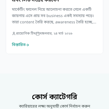
এবং লিড সংগ্রহ করবেন
মার্কেটিং ফানেল নিয়ে আলোচনা করতে গেলে একটি
জায়গায় এসে প্রায় সব business একই সমস্যায় পড়ে।
তারা content তৈরি করছে, awareness তৈরি হচ্ছে,
মানুষ তাদের সম্পর্কে জানছে—কিন্তু funnel এগোচ্ছে
প্রায়োগিক টিম
মঙ্গলবার, ২৪ মার্চ ২০২৬
না। যেন কোথাও একটি অদৃশ্য gap রয়ে গেছে। এই gap
সাধারণত একটি জায়গাতেই থাকে—audience
বিস্তারিত
capture না হওয়া। ডিজিটাল মার্কেটিংয়ের একটি কঠিন
বাস্তবতা হলো, traffic আর growth এক […]
কোর্স ক্যাটেগরি
ক্যারিয়ারের লক্ষ্য অনুযায়ী কোর্স নির্বাচন করুন