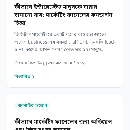
কীভাবে ইন্টারেস্টেড মানুষকে বায়ার
বানানো যায়: মার্কেটিং ফানেলের কনভার্শন
চিন্তা
ডিজিটাল মার্কেটিংয়ে একটি মজার বাস্তবতা আছে।
অনেক business-এর সমস্যা traffic না, এমনকি lead-
ও না। তাদের আসল সমস্যা conversion। মানুষ
interested। মানুষ content দেখছে। email খুলছে।
প্রায়োগিক টিম
মঙ্গলবার, ২৪ মার্চ ২০২৬
কিন্তু কিনছে না। এই জায়গায় অনেক business প্রথমেই
price-কে দোষ দেয়। তাই তারা discount দেয়, offer
বিস্তারিত
দেয়, urgency তৈরি করে। কখনো কখনো এগুলো
কাজ করে, কিন্তু বেশিরভাগ সময় মূল সমস্যাটা […]
কীভাবে মার্কেটিং ফানেলের জন্য অডিয়েন্স এবং লিড সংগ্রহ করবেন
ব্যবসায়িক উদ্যোগ
কীভাবে মার্কেটিং ফানেলের জন্য অডিয়েন্স