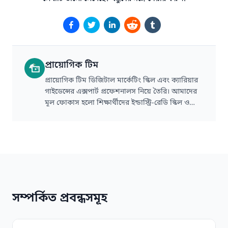
প্রায়োগিক টিম
প্রায়োগিক টিম ডিজিটাল মার্কেটিং স্কিল এবং ক্যারিয়ার
গাইডেন্সের এক্সপার্ট প্রফেশনালস নিয়ে তৈরি। আমাদের
মূল ফোকাস হলো শিক্ষার্থীদের ইন্ডাস্ট্রি-রেডি স্কিল ও
টেকনিক্যাল গাইডেন্স প্রদান করা।
সম্পর্কিত প্রবন্ধসমূহ
মার্কেটিং ফানেল কেন কাজ করে না: যে ভুলগুলোর কারণে অনেক ব