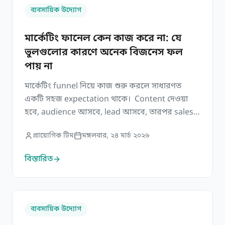
ব্যবসায়িক উদ্যোগ
মার্কেটিং ফানেল কেন কাজ করে না: যে
ভুলগুলোর কারণে অনেক বিজনেস ফল
পায় না
মার্কেটিং funnel নিয়ে কাজ শুরু করলে সাধারণত
একটি সহজ expectation থাকে। Content দেওয়া
হবে, audience আসবে, lead আসবে, তারপর sales
হবে। Diagram-এ পুরো বিষয়টি খুব logical এবং
প্রায়োগিক টিম
মঙ্গলবার, ২৪ মার্চ ২০২৬
structured মনে হয়। কিন্তু বাস্তবে অনেক সময় দেখা
যায় funnel কাগজে ঠিক আছে, কিন্তু কাজে ফল দিচ্ছে
বিস্তারিত
না। এই জায়গাতেই হতাশা তৈরি হয়। কারণ business
ভাবে তারা সবই […]
কীভাবে ইন্টারেস্টেড মানুষকে বায়ার বানানো যায়: মার্কেটিং ফানেলের
ব্যবসায়িক উদ্যোগ