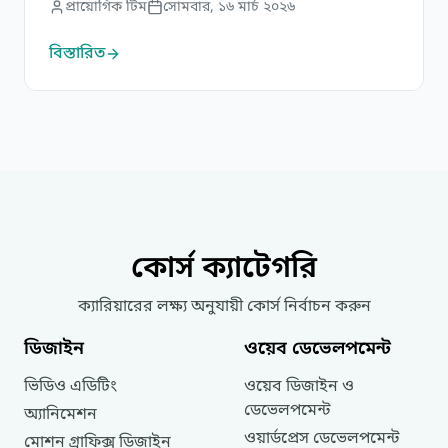
প্রায়োগিক টিম
সোমবার, ১৬ মার্চ ২০২৬
বিষয়টি এত সহজ নয়। নতুন এজেন্সিকে সাধারণত
নিজেই প্রথম ক্লায়েন্ট খুঁজে বের করতে হয়। ভালো খবর
বিস্তারিত
হলো—ক্লায়েন্ট পাওয়ার জন্য একটাই পথ নেই। বরং
বিভিন্ন ধরনের পদ্ধতি আছে, এবং […]
কোর্স ক্যাটেগরি
ক্যারিয়ারের লক্ষ্য অনুযায়ী কোর্স নির্বাচন করুন
ডিজাইন
ওয়েব
ডেভেলপমেন্ট
ভিডিও
এডিটিং
ওয়েব
ডিজাইন
ও
ডেভেলপমেন্ট
অ্যানিমেশন
ওয়ার্ডপ্রেস
ডেভেলপমেন্ট
মোশন
গ্রাফিক্স
ডিজাইন