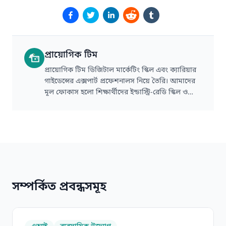
প্রায়োগিক টিম
প্রায়োগিক টিম ডিজিটাল মার্কেটিং স্কিল এবং ক্যারিয়ার
গাইডেন্সের এক্সপার্ট প্রফেশনালস নিয়ে তৈরি। আমাদের
মূল ফোকাস হলো শিক্ষার্থীদের ইন্ডাস্ট্রি-রেডি স্কিল ও
টেকনিক্যাল গাইডেন্স প্রদান করা।
সম্পর্কিত প্রবন্ধসমূহ
কেন অনেক এআই অটোমেশন এজেন্সি সফল হতে পারে না