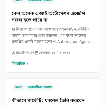
এআই
ব্যবসায়িক উদ্যোগ
কেন অনেক এআই অটোমেশন এজেন্সি
সফল হতে পারে না
AI নিয়ে আগ্রহ বাড়ার সঙ্গে সঙ্গে অনেকেই AI–ভিত্তিক
ব্যবসা শুরু করার চেষ্টা করছেন। এর মধ্যে সবচেয়ে
জনপ্রিয় একটি মডেল হলো AI Automation Agency।
এই মডেলে বিভিন্ন AI টুল ব্যবহার করে ব্যবসার বিভিন্ন
প্রায়োগিক টিম
সোমবার, ১৬ মার্চ ২০২৬
কাজ স্বয়ংক্রিয় করার (automation) সমাধান তৈরি
করা হয়। উদাহরণ হিসেবে বলা যায়— শুনতে আকর্ষণীয়
বিস্তারিত
মনে হলেও বাস্তবে অনেক AI automation agency
টেকসইভাবে সফল […]
কীভাবে মার্কেটিং ফানেল তৈরি করবেন
এআই
ব্যবসায়িক উদ্যোগ
কীভাবে মার্কেটিং ফানেল তৈরি করবেন