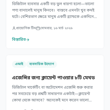
ডিজিটাল ব্যবসার একটি বড় ভুল ধারণা হলো—ভালো
পণ্য বানালেই মানুষ কিনবে। বাস্তবে এমনটা খুব কমই
ঘটে। বেশিরভাগ ক্ষেত্রে মানুষ একটি ব্র্যান্ডকে একদিনে
বিশ্বাস করে না, একটি পোস্ট দেখেই কিনে ফেলে না, বা
প্রায়োগিক টিম
সোমবার, ১৬ মার্চ ২০২৬
প্রথমবার ওয়েবসাইটে এসেই সিদ্ধান্ত নেয় না। তারা
আগে সমস্যা বুঝতে চায়, তারপর সমাধান খোঁজে, বিকল্প
বিস্তারিত
দেখে, তুলনা করে, বিশ্বাস তৈরি করে, তারপর কেনে।
[…]
এজেন্সির জন্য ক্লায়েন্ট পাওয়ার ৮টি মেথড
এআই
ব্যবসায়িক উদ্যোগ
এজেন্সির জন্য ক্লায়েন্ট পাওয়ার ৮টি মেথড
ডিজিটাল মার্কেটিং বা অটোমেশন এজেন্সি শুরু করার
পর সবচেয়ে বড় প্রশ্নটি সাধারণত একটাই—ক্লায়েন্ট
কোথা থেকে আসবে? অনেকেই মনে করেন ভালো
সার্ভিস থাকলেই ক্লায়েন্ট নিজে থেকেই আসবে। বাস্তবে